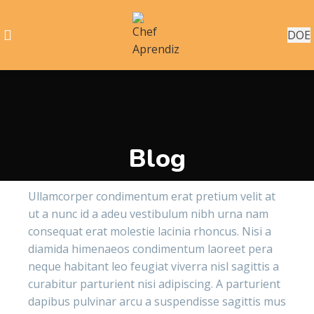
DOE
Blog
Ullamcorper condimentum erat pretium velit at
ut a nunc id a adeu vestibulum nibh urna nam
consequat erat molestie lacinia rhoncus. Nisi a
diamida himenaeos condimentum laoreet pera
neque habitant leo feugiat viverra nisl sagittis a
curabitur parturient nisi adipiscing. A parturient
dapibus pulvinar arcu a suspendisse sagittis mus