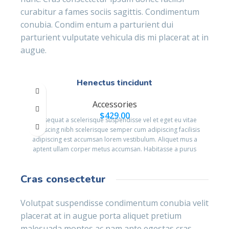
curabitur a fames sociis sagittis. Condimentum
conubia. Condim entum a parturient dui
parturient vulputate vehicula dis mi placerat at in
augue.
Henectus tincidunt
Accessories
$
429.00
Consequat a scelerisque suspendisse vel et eget eu vitae
adipiscing nibh scelerisque semper cum adipiscing facilisis
adipiscing est accumsan lorem vestibulum. Aliquet mus a
aptent ullam corper metus accumsan. Habitasse a purus
nec ipsum a urna ac ullamcorper varius metus blandit
posuere.
Cras consectetur
Volutpat suspendisse condimentum conubia velit
placerat at in augue porta aliquet pretium
malesuada montes ac nam ante egestas cras